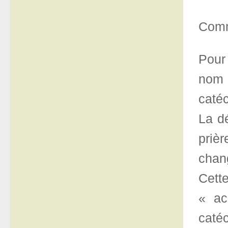
Comm
Pour
nom q
catéc
La dé
prièr
chang
Cett
« ac
caté