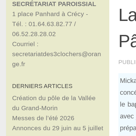
SECRÉTARIAT PAROISSIAL
La
1 place Panhard à Crécy - 

Tél. : 01.64.63.82.77 / 
06.52.28.28.02

P
Courriel : 
secretariatdes3clochers@oran
PUBL
ge.fr
Mick
DERNIERS ARTICLES
concé
Création du pôle de la Vallée
le ba
du Grand-Morin
avec 
Messes de l’été 2026
prépa
Annonces du 29 juin au 5 juillet