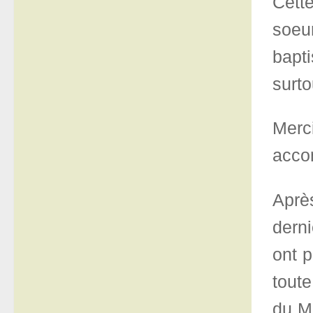
Cett
soeu
bapt
surto
Merc
acco
Aprè
derni
ont 
toute
du Ma