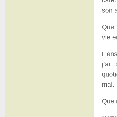
caté
son 
Que t
vie e
L’en
j’ai
quot
mal.
Que 