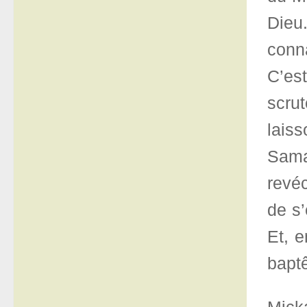
Dieu
conn
C’est
scru
laiss
Samar
revé
de s’
Et, e
bapt