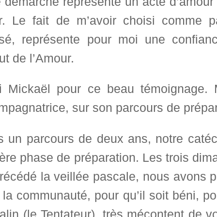
e démarche représente un acte d’amour 
r. Le fait de m’avoir choisi comme p
isé, représente pour moi une confian
ut de l’Amour.
i Mickaël pour ce beau témoignage. 
mpagnatrice, sur son parcours de prépa
s un parcours de deux ans, notre caté
ère phase de préparation. Les trois dim
précédé la veillée pascale, nous avons 
 la communauté, pour qu’il soit béni, pou
lin (le Tentateur), très mécontent de vo