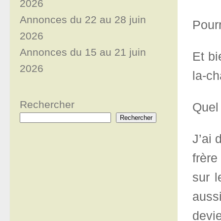
2026
Annonces du 22 au 28 juin
Pourr
2026
Annonces du 15 au 21 juin
Et bi
2026
la-ch
Rechercher
Quel
Rechercher
J’ai
frère
sur l
auss
devie