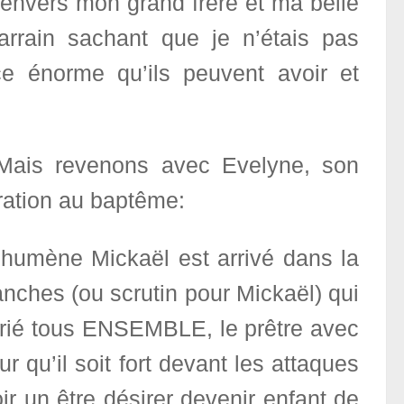
envers mon grand frère et ma belle
arrain sachant que je n’étais pas
ce énorme qu’ils peuvent avoir et
Mais revenons avec Evelyne, son
ration au baptême:
chumène Mickaël est arrivé dans la
anches (ou scrutin pour Mickaël) qui
prié tous ENSEMBLE, le prêtre avec
r qu’il soit fort devant les attaques
ir un être désirer devenir enfant de