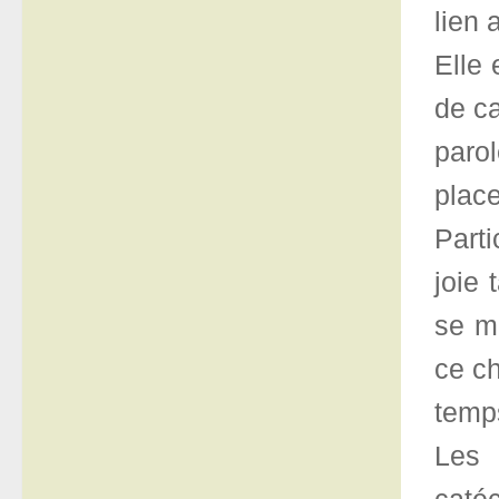
lien
Elle
de c
parol
place
Part
joie 
se m
ce c
temps
Les 