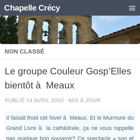
Chapelle Crécy
Skip to content
NON CLASSÉ
Le groupe Couleur Gosp’Elles
bientôt à Meaux
PUBLIÉ
14 AVRIL 2010
· MIS À JOUR
Il faisait froid cet hiver à Meaux. Et le Murmure du
Grand Livre à la cathédrale, ça ne vous rappelle
pas quelque bon souvenir? Ce spectacle « son et