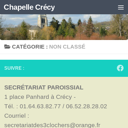
Chapelle Crécy
Skip to content
CATÉGORIE :
NON CLASSÉ
SUIVRE :
SECRÉTARIAT PAROISSIAL
1 place Panhard à Crécy - 

Tél. : 01.64.63.82.77 / 06.52.28.28.02

Courriel : 
secretariatdes3clochers@orange.fr