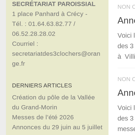
SECRÉTARIAT PAROISSIAL
NON 
1 place Panhard à Crécy - 

Anno
Tél. : 01.64.63.82.77 / 
06.52.28.28.02

Voici
Courriel : 
des 3
secretariatdes3clochers@oran
à Vill
ge.fr
NON 
DERNIERS ARTICLES
Anno
Création du pôle de la Vallée
du Grand-Morin
Voici
Messes de l’été 2026
des 3
Annonces du 29 juin au 5 juillet
messe