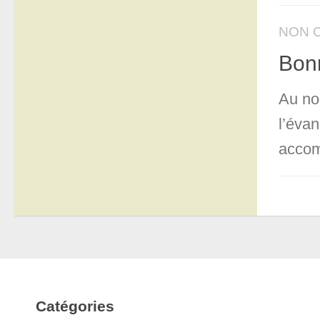
NON 
Bonn
Au no
l’évan
accom
Catégories