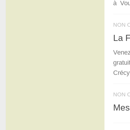
à Vou
NON 
La F
Venez
gratu
Crécy
NON 
Mess