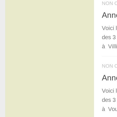
NON 
Anno
Voici
des 3
à Vill
NON 
Anno
Voici
des 3
à Vou