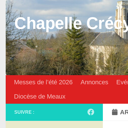
Skip to content
Chapelle Créc
Messes de l’été 2026
Annonces
Evé
Diocèse de Meaux
AR
SUIVRE :