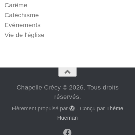
Carême
Catéchisme
Evénements
Vie de l'église
Chapelle Crécy © 2026. Tous droits
réservés.
Fièrement propulsé par
- Conçu par
Thème
Hueman