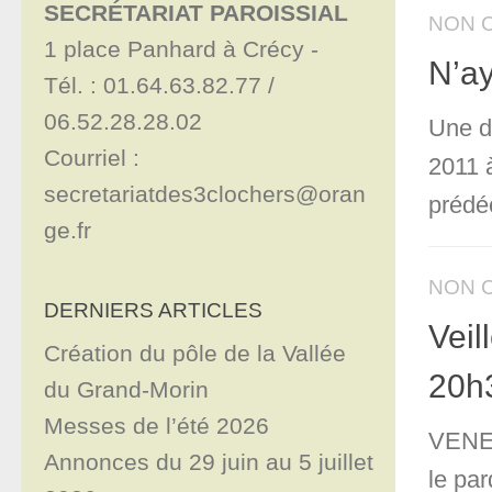
SECRÉTARIAT PAROISSIAL
NON 
1 place Panhard à Crécy - 

N’ay
Tél. : 01.64.63.82.77 / 
06.52.28.28.02

Une dé
Courriel : 
2011 
secretariatdes3clochers@oran
prédé
ge.fr
NON 
DERNIERS ARTICLES
Veil
Création du pôle de la Vallée
20h
du Grand-Morin
Messes de l’été 2026
VENEZ
Annonces du 29 juin au 5 juillet
le par