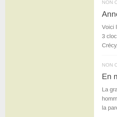
NON 
Anno
Voici
3 clo
Crécy,
NON 
En 
La gr
homme
la par