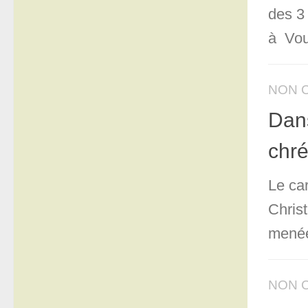
des 3
à Vou
NON 
Dans
chré
Le ca
Chris
menée
NON 