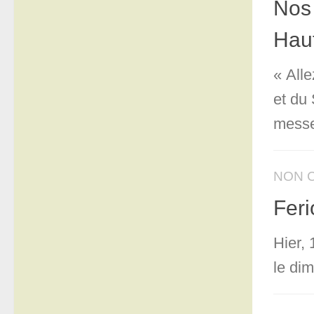
Nos 
Haut
« Alle
et du 
messe
NON 
Feri
Hier,
le di