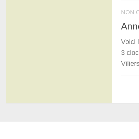
NON 
Anno
Voici
3 clo
Viliers