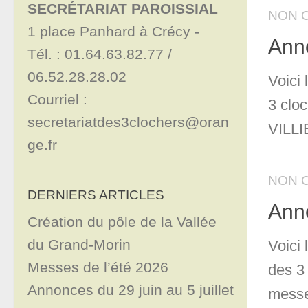
SECRÉTARIAT PAROISSIAL
NON 
1 place Panhard à Crécy - 

Ann
Tél. : 01.64.63.82.77 / 
06.52.28.28.02

Voici
Courriel : 
3 clo
secretariatdes3clochers@oran
VILLI
ge.fr
NON 
DERNIERS ARTICLES
Anno
Création du pôle de la Vallée
du Grand-Morin
Voici
Messes de l’été 2026
des 3
Annonces du 29 juin au 5 juillet
messe