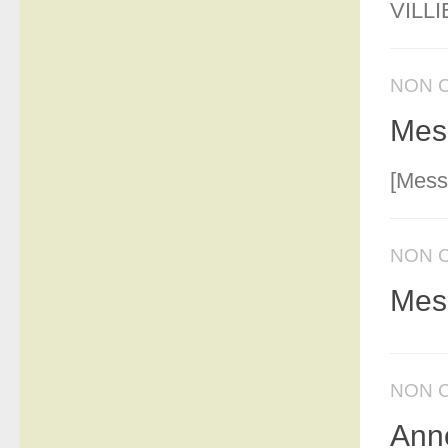
VILLIE
NON 
Mess
[Mess
NON 
Mess
NON 
Anno