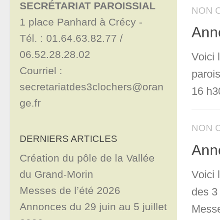
SECRÉTARIAT PAROISSIAL
NON 
1 place Panhard à Crécy - 

Anno
Tél. : 01.64.63.82.77 / 
06.52.28.28.02

Voici 
Courriel : 
paroi
secretariatdes3clochers@oran
16 h3
ge.fr
NON 
DERNIERS ARTICLES
Anno
Création du pôle de la Vallée
du Grand-Morin
Voici
Messes de l’été 2026
des 3
Annonces du 29 juin au 5 juillet
Messe