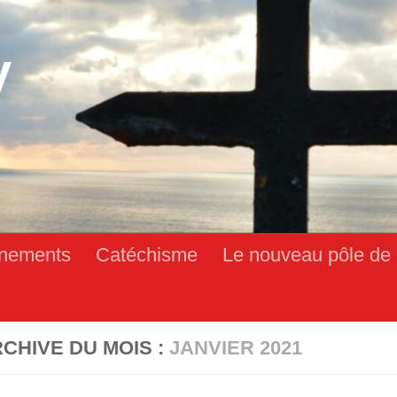
y
nements
Catéchisme
Le nouveau pôle de 
CHIVE DU MOIS :
JANVIER 2021