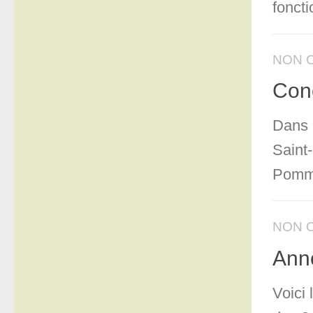
foncti
NON 
Conc
Dans 
Saint
Pommer
NON 
Ann
Voici