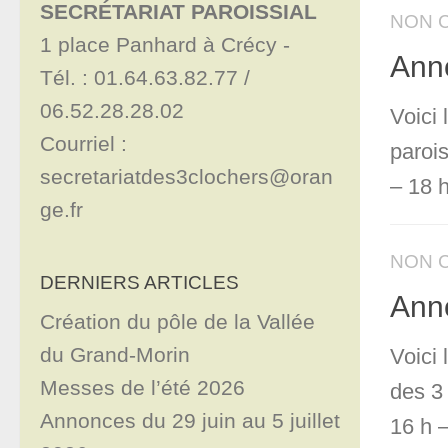
SECRÉTARIAT PAROISSIAL
NON 
1 place Panhard à Crécy - 

Ann
Tél. : 01.64.63.82.77 / 
06.52.28.28.02

Voici
Courriel : 
paroi
secretariatdes3clochers@oran
– 18 h
ge.fr
NON 
DERNIERS ARTICLES
Ann
Création du pôle de la Vallée
du Grand-Morin
Voici
Messes de l’été 2026
des 3
Annonces du 29 juin au 5 juillet
16 h –