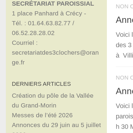
SECRÉTARIAT PAROISSIAL
NON 
1 place Panhard à Crécy - 

Ann
Tél. : 01.64.63.82.77 / 
06.52.28.28.02

Voici
Courriel : 
des 3
secretariatdes3clochers@oran
à Vill
ge.fr
NON 
DERNIERS ARTICLES
Ann
Création du pôle de la Vallée
du Grand-Morin
Voici
Messes de l’été 2026
paroi
Annonces du 29 juin au 5 juillet
h 30 M