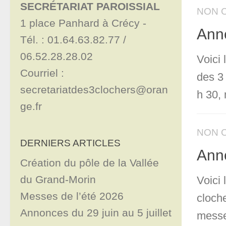
SECRÉTARIAT PAROISSIAL
NON 
1 place Panhard à Crécy - 

Anno
Tél. : 01.64.63.82.77 / 
06.52.28.28.02

Voici 
Courriel : 
des 3 
secretariatdes3clochers@oran
h 30, 
ge.fr
NON 
DERNIERS ARTICLES
Anno
Création du pôle de la Vallée
du Grand-Morin
Voici
Messes de l’été 2026
cloch
Annonces du 29 juin au 5 juillet
messe