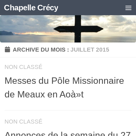
Chapelle Crécy
Skip to content
ARCHIVE DU MOIS :
JUILLET 2015
NON CLASSÉ
Messes du Pôle Missionnaire
de Meaux en Aoà»t
NON CLASSÉ
Annonces de la semaine du 27