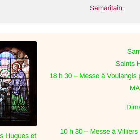
Samaritain.
Same
Saints 
18 h 30 – Messe à Voulangi
MA
Dima
10 h 30 – Messe à Villier
ts Hugues et