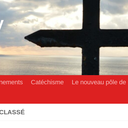
y
nements
Catéchisme
Le nouveau pôle de 
CLASSÉ