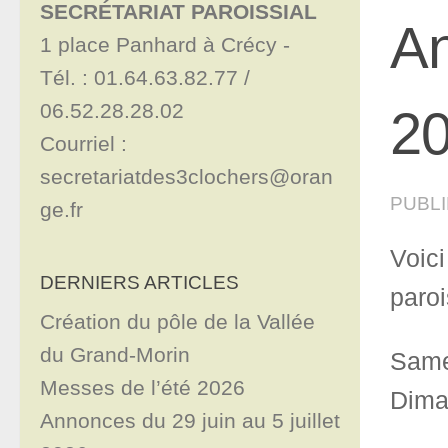
SECRÉTARIAT PAROISSIAL
An
1 place Panhard à Crécy - 

Tél. : 01.64.63.82.77 / 
06.52.28.28.02

2
Courriel : 
secretariatdes3clochers@oran
PUBL
ge.fr
Voic
DERNIERS ARTICLES
paroi
Création du pôle de la Vallée
du Grand-Morin
Same
Messes de l’été 2026
Diman
Annonces du 29 juin au 5 juillet