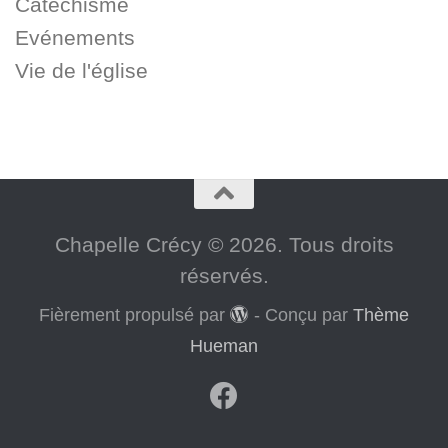
Catéchisme
Evénements
Vie de l'église
Chapelle Crécy © 2026. Tous droits
réservés.
Fièrement propulsé par
- Conçu par
Thème
Hueman