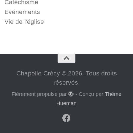
Catéchisme
Evénements
Vie de l'église
Chapelle Crécy © 2026. Tous droits
réservés.
Fièrement propulsé par
- Conçu par
Thème
Hueman