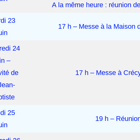
A la même heure : réunion de
di 23
17 h – Messe à la Maison 
uin
redi 24
in –
vité de
17 h – Messe à Cré
Jean-
tiste
di 25
19 h – Réunion
uin