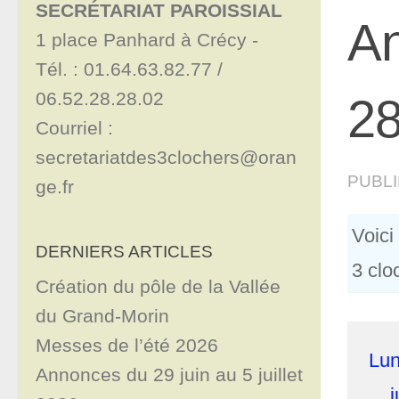
SECRÉTARIAT PAROISSIAL
An
1 place Panhard à Crécy - 

Tél. : 01.64.63.82.77 / 
06.52.28.28.02

28
Courriel : 
secretariatdes3clochers@oran
PUBL
ge.fr
Voici
DERNIERS ARTICLES
3 clo
Création du pôle de la Vallée
du Grand-Morin
Messes de l’été 2026
Lun
Annonces du 29 juin au 5 juillet
j