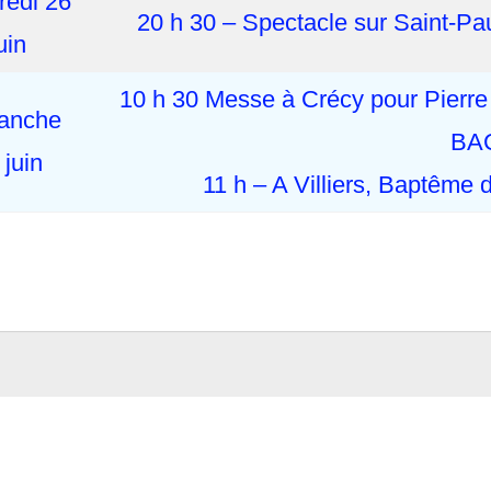
redi 26
20 h 30 – Spectacle sur Saint-Pau
uin
10 h 30 Messe à Crécy pour Pierr
anche
BA
 juin
11 h – A Villiers, Baptê