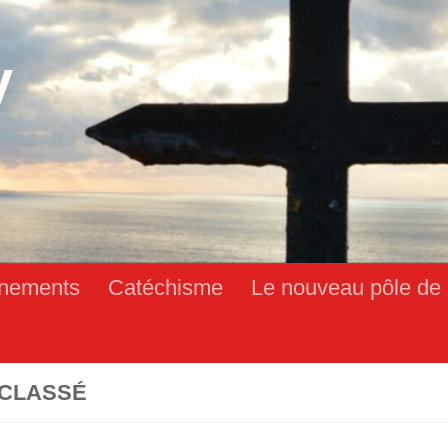
y
nements
Catéchisme
Le nouveau pôle de 
CLASSÉ