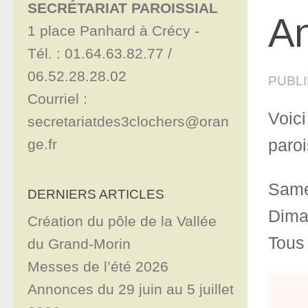
SECRÉTARIAT PAROISSIAL
An
1 place Panhard à Crécy - 

Tél. : 01.64.63.82.77 / 
06.52.28.28.02

PUBL
Courriel : 
Voici
secretariatdes3clochers@oran
ge.fr
paroi
Same
DERNIERS ARTICLES
Dima
Création du pôle de la Vallée
Tous 
du Grand-Morin
Messes de l’été 2026
Annonces du 29 juin au 5 juillet