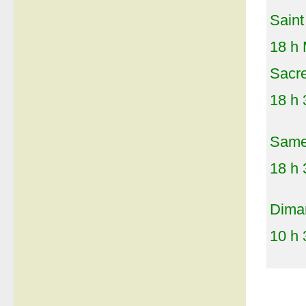
Saint
18 h 
Sacr
18 h 
Samed
18 h 
Diman
10 h 