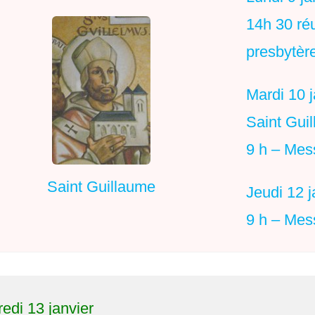
14h 30 ré
presbytèr
Mardi 10 j
Saint Gui
9 h – Mes
Saint Guillaume
Jeudi 12 j
9 h – Mes
edi 13 janvier