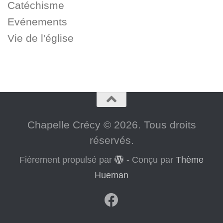
Catéchisme
Evénements
Vie de l'église
Chapelle Crécy © 2026. Tous droits
réservés.
Fièrement propulsé par
- Conçu par
Thème
Hueman