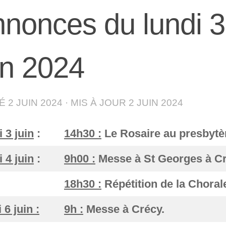
nonces du lundi 
in 2024
IÉ
2 JUIN 2024
· MIS À JOUR
2 JUIN 2024
 3 juin
:
14h30 :
Le Rosaire au presbytè
 4 juin
:
9h00 :
Messe à St Georges à C
18h30 :
Répétition de la Chorale
 6 juin :
9h :
Messe à Crécy.