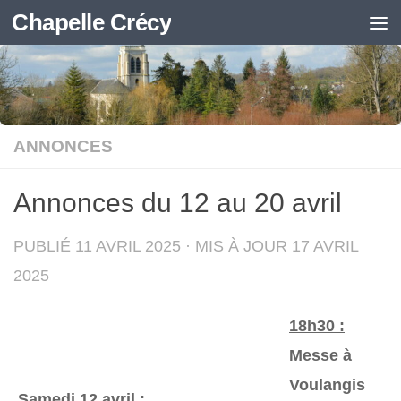
Chapelle Crécy
Skip to content
ANNONCES
Annonces du 12 au 20 avril
PUBLIÉ
11 AVRIL 2025
· MIS À JOUR
17 AVRIL
2025
18h30 :
Messe à
Voulangis
Samedi 12 avril
: