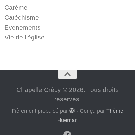
Carême
Catéchisme
Evénements
Vie de l'église
Chapelle Crécy © 2026. Tous droits
réservés.
Fièrement propulsé par
- Conçu par
Thème
Hueman