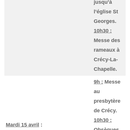
jusqu’à
l’église St
Georges.
10h30 :
Messe des
rameaux à
Crécy-La-
Chapelle.
9h :
Messe
au
presbytère
de Crécy.
10h30 :
Mardi 15 avril
:
Obsèques