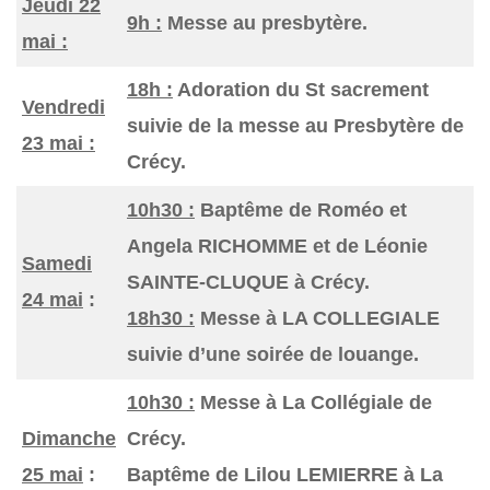
Jeudi 22
9h :
Messe au presbytère.
mai :
18h :
Adoration du St sacrement
Vendredi
suivie de la messe au Presbytère de
23 mai :
Crécy.
10h30 :
Baptême de Roméo et
Angela RICHOMME et de Léonie
Samedi
SAINTE-CLUQUE à Crécy.
24 mai
:
18h30 :
Messe à LA COLLEGIALE
suivie d’une soirée de louange.
10h30 :
Messe à La Collégiale de
Dimanche
Crécy.
25 mai
:
Baptême de Lilou LEMIERRE à La