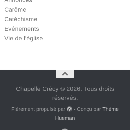
Carême
Catéchisme
Evénements
Vie de l'église
Chapelle Crécy © 2026. Tous droits
réservés.
Fièrement propulsé par
- Conçu par
Thème
Hueman