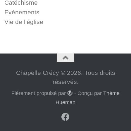
Catéchisme
Evénements
Vie de l'église
Chapelle Crécy © 2026. Tous droits
réservés.
Fièrement propulsé par
- Conçu par
Thème
Hueman