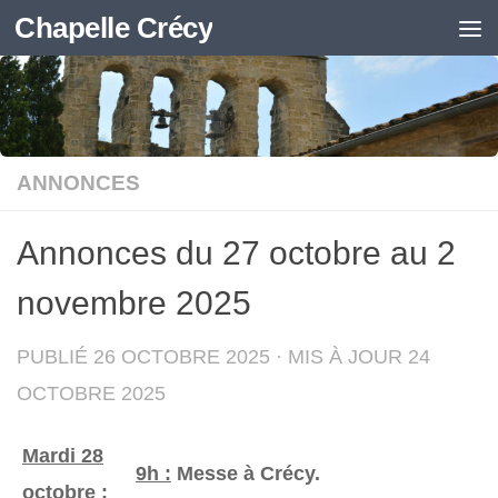
Chapelle Crécy
Skip to content
ANNONCES
Annonces du 27 octobre au 2
novembre 2025
PUBLIÉ
26 OCTOBRE 2025
· MIS À JOUR
24
OCTOBRE 2025
Mardi 28
9h :
Messe à Crécy.
octobre
: