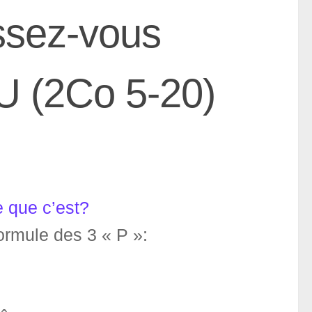
sez-vous
EU (2Co 5-20)
 que c’est?
ormule des 3 « P »: