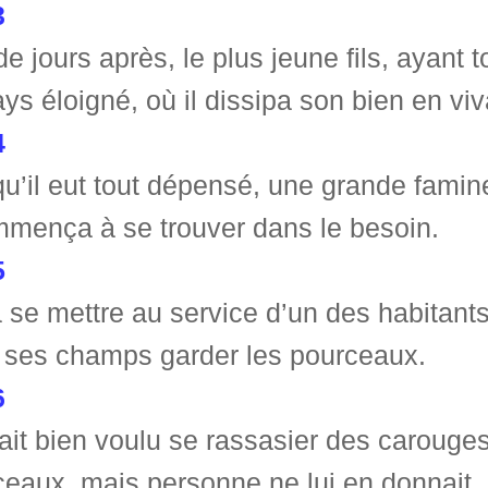
3
e jours après, le plus jeune fils, ayant t
ys éloigné, où il dissipa son bien en vi
4
u’il eut tout dépensé, une grande famin
mmença à se trouver dans le besoin.
5
la se mettre au service d’un des habitant
 ses champs garder les pourceaux.
6
rait bien voulu se rassasier des caroug
eaux, mais personne ne lui en donnait.