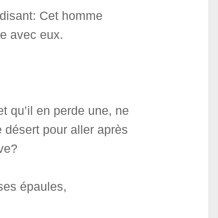
, disant: Cet homme
ge avec eux.
et qu’il en perde une, ne
e désert pour aller après
uve?
 ses épaules,