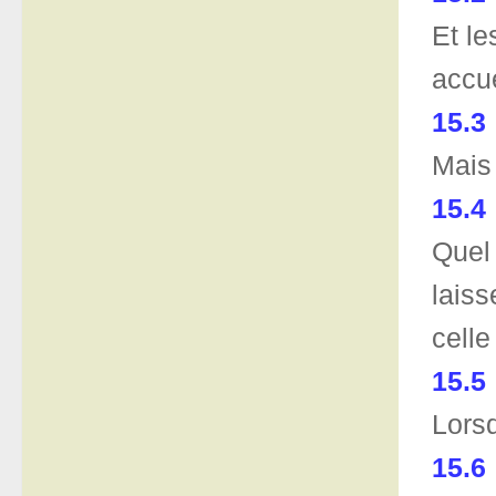
Et le
accu
15.3
Mais 
15.4
Quel 
laiss
celle
15.5
Lorsq
15.6