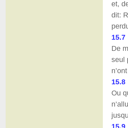
et, d
dit: 
perd
15.7
De mê
seul 
n’on
15.8
Ou qu
n’all
jusqu
15.9