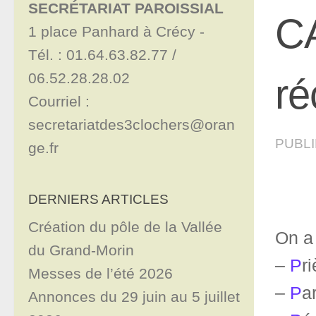
SECRÉTARIAT PAROISSIAL
C
1 place Panhard à Crécy - 

Tél. : 01.64.63.82.77 / 
06.52.28.28.02

ré
Courriel : 
secretariatdes3clochers@oran
PUBL
ge.fr
DERNIERS ARTICLES
Création du pôle de la Vallée
On a 
du Grand-Morin
–
P
ri
Messes de l’été 2026
–
P
a
Annonces du 29 juin au 5 juillet