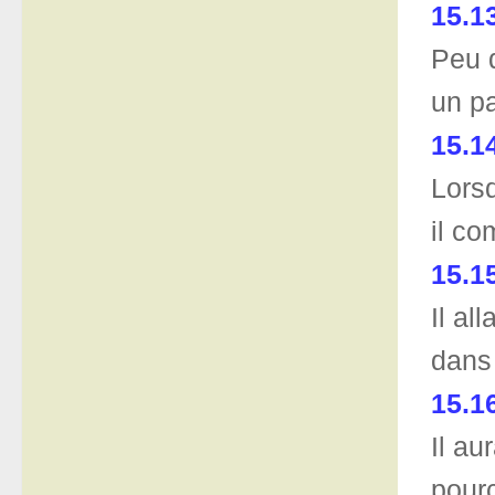
15.1
Peu d
un pa
15.1
Lorsq
il co
15.1
Il al
dans
15.1
Il au
pourc