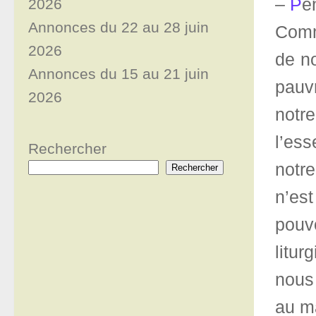
–
P
é
2026
Annonces du 22 au 28 juin
Comm
2026
de no
Annonces du 15 au 21 juin
pauv
2026
notre
l’ess
Rechercher
notre
Rechercher
n’es
pouvo
litur
nous 
au m