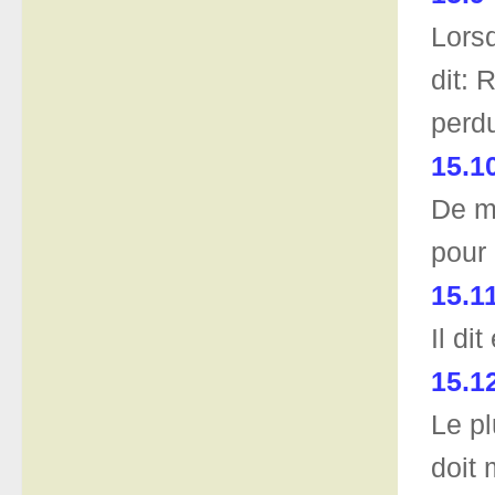
Lorsq
dit: 
perd
15.1
De mê
pour 
15.1
Il di
15.1
Le pl
doit 