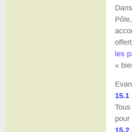
Dans
Pôle
acco
offer
les p
« bie
Evan
15.1
Tous 
pour 
15.2