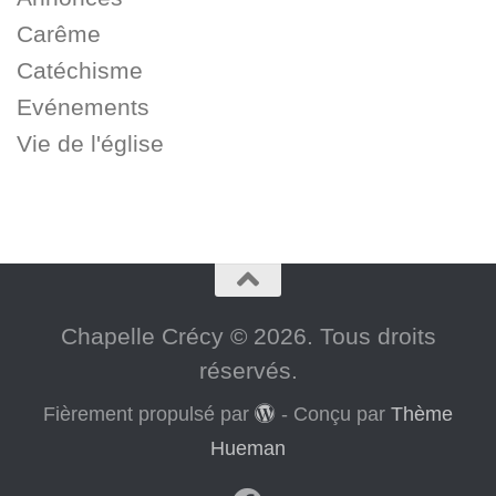
Carême
Catéchisme
Evénements
Vie de l'église
Chapelle Crécy © 2026. Tous droits
réservés.
Fièrement propulsé par
- Conçu par
Thème
Hueman