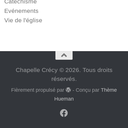
Catéchisme
Evénements
Vie de l'église
Chapelle Crécy © 2026. Tous droits
réservés.
Fièrement propulsé par
- Conçu par
Thème
Hueman