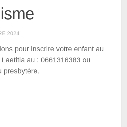
hisme
E 2024
ons pour inscrire votre enfant au
er Laetitia au : 0661316383 ou
 presbytère.