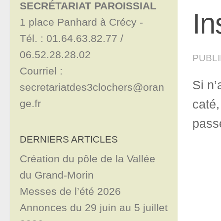
SECRÉTARIAT PAROISSIAL
In
1 place Panhard à Crécy - 

Tél. : 01.64.63.82.77 / 
06.52.28.28.02

PUBL
Courriel : 
Si n’
secretariatdes3clochers@oran
ge.fr
caté,
pass
DERNIERS ARTICLES
Création du pôle de la Vallée
du Grand-Morin
Messes de l’été 2026
Annonces du 29 juin au 5 juillet