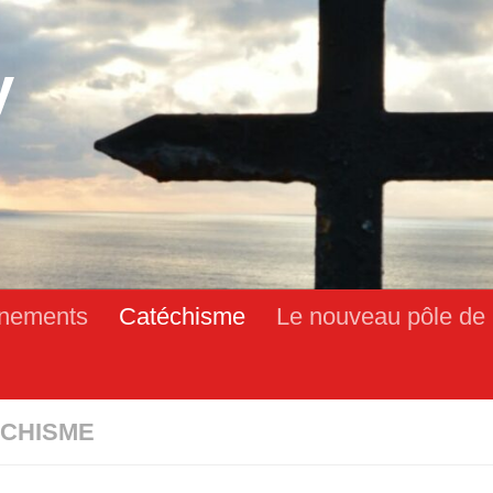
y
nements
Catéchisme
Le nouveau pôle de 
CHISME