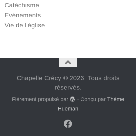
Catéchisme
Evénements
Vie de l'église
Chapelle Crécy © 2026. Tous droits
réservés.
Fièrement propulsé par
- Conçu par
Thème
Hueman