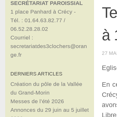
SECRÉTARIAT PAROISSIAL
Te
1 place Panhard à Crécy - 

Tél. : 01.64.63.82.77 / 
06.52.28.28.02

à 
Courriel : 
secretariatdes3clochers@oran
27 MA
ge.fr
Egli
DERNIERS ARTICLES
En c
Création du pôle de la Vallée
du Grand-Morin
Créc
Messes de l’été 2026
avon
Annonces du 29 juin au 5 juillet
Libr