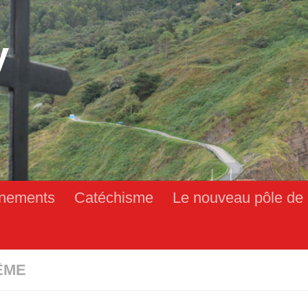
y
nements
Catéchisme
Le nouveau pôle de 
ÊME