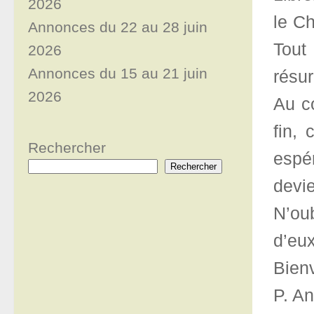
2026
le C
Annonces du 22 au 28 juin
Tout
2026
Annonces du 15 au 21 juin
résu
2026
Au c
fin,
Rechercher
espé
Rechercher
devie
N’oub
d’eu
Bien
P. A