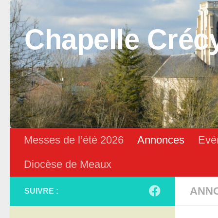
Skip to content
Chapelle Créc
Messes de l’été 2026
Annonces
Evé
Diocèse de Meaux
ANN
SUIVRE :