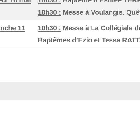
di 10 mai
10h30 :
Baptême d’Esmée TERR
18h30 :
Messe à Voulangis. Quêt
nche 11
10h30 :
Messe à La Collégiale d
Baptêmes d’Ezio et Tessa RATTA