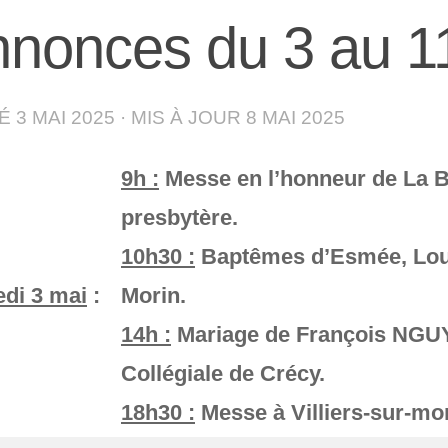
nonces du 3 au 1
IÉ
3 MAI 2025
· MIS À JOUR
8 MAI 2025
9h :
Messe en l’honneur de La B
presbytère.
10h30 :
Baptêmes d’Esmée, Lou 
di 3 mai
:
Morin.
14h :
Mariage de François NGU
Collégiale de Crécy.
18h30 :
Messe à Villiers-sur-mor