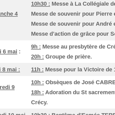
10h30 :
Messe à La Collégiale d
nche 4
Messe de souvenir pour Pierre 
Messe de souvenir pour André
Messe d’action de grâce pour S
9h :
Messe au presbytère de Cré
i 6 mai
:
20h :
Groupe de prière.
 8 mai :
11h :
Messe pour la Victoire de 
10h :
Obsèques de José CABRE
redi 9
18h :
Adoration du St sacrement
Crécy.