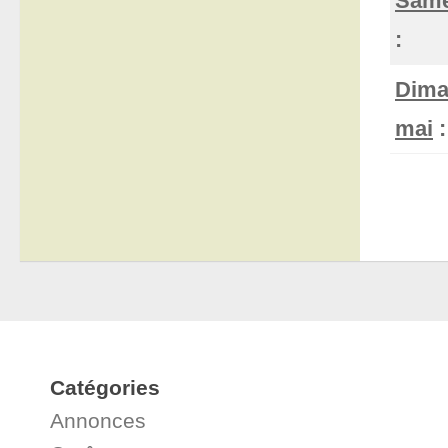
Same
:
Dima
mai
:
Catégories
Annonces