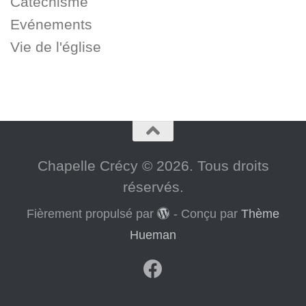
Catéchisme
Evénements
Vie de l'église
Chapelle Crécy © 2026. Tous droits
réservés.
Fièrement propulsé par
- Conçu par
Thème
Hueman