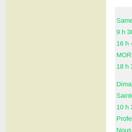
Samed
9 h 3
16 h 
MORE
18 h 
Diman
Sain
10 h 
Profe
Nous 