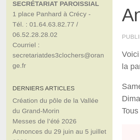
SECRÉTARIAT PAROISSIAL
An
1 place Panhard à Crécy - 

Tél. : 01.64.63.82.77 / 
06.52.28.28.02

PUBL
Courriel : 
Voic
secretariatdes3clochers@oran
ge.fr
la pa
Same
DERNIERS ARTICLES
Dima
Création du pôle de la Vallée
Tous 
du Grand-Morin
Messes de l’été 2026
Annonces du 29 juin au 5 juillet