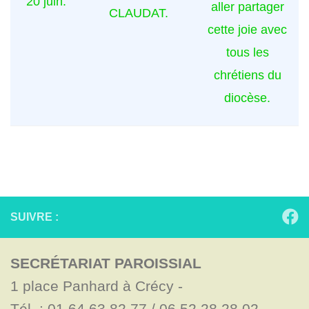
20 juin.
aller partager
CLAUDAT.
cette joie avec
tous les
chrétiens du
diocèse.
SUIVRE :
SECRÉTARIAT PAROISSIAL
1 place Panhard à Crécy - 

Tél. : 01.64.63.82.77 / 06.52.28.28.02
